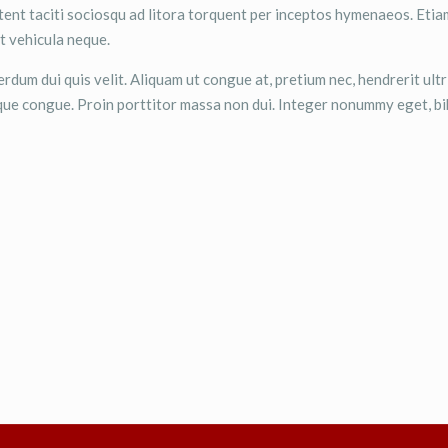
ptent taciti sociosqu ad litora torquent per inceptos hymenaeos. Etiam
at vehicula neque.
erdum dui quis velit. Aliquam ut congue at, pretium nec, hendrerit ultr
tique congue. Proin porttitor massa non dui. Integer nonummy eget, 