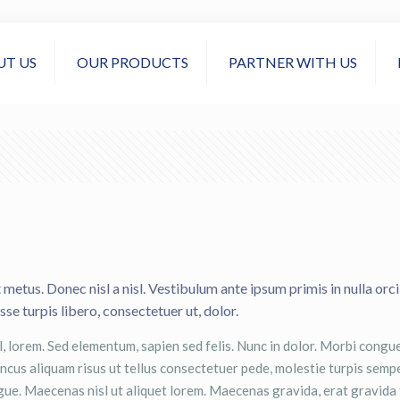
UT US
OUR PRODUCTS
PARTNER WITH US
metus. Donec nisl a nisl. Vestibulum ante ipsum primis in nulla orci 
se turpis libero, consectetuer ut, dolor.
 lorem. Sed elementum, sapien sed felis. Nunc in dolor. Morbi congue
cus aliquam risus ut tellus consectetuer pede, molestie turpis sempe
s augue. Maecenas nisl ut aliquet lorem. Maecenas gravida, erat gravid